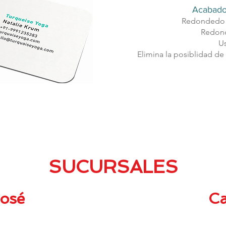
Acabado
Redondedo 
Redond
Us
​Elimina la posiblidad d
SUCURSALES
osé
Ca