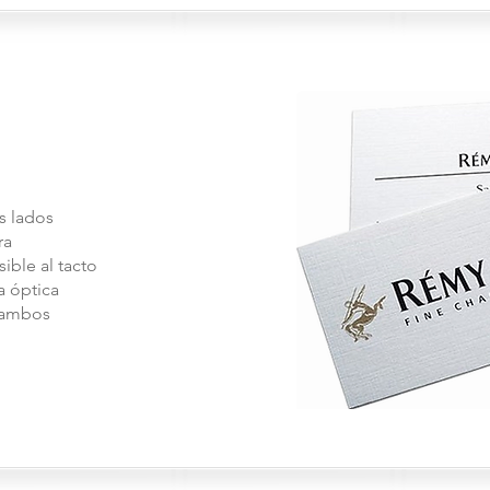
 lados
ra
ible al tacto
a óptica
 ambos