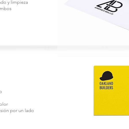
ado y limpieza
 ambos
o
olor
ión por un lado