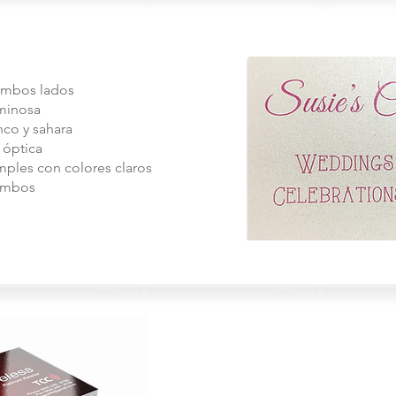
ambos lados
uminosa
nco y sahara
 óptica
imples con colores claros
 ambos