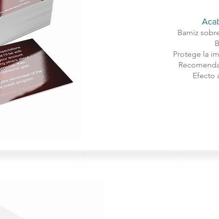
Acab
Barniz sobre 
B
Protege la i
Recomendad
​​Efecto