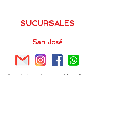
SUCURSALES
San José
Costado Norte Parque Los Mercaditos
San José, Catedral, Plaza Viquez
C.P. 10104, Waze: Sellos JAFI
Tel. 8696-3625 / 7184-6689
ventas@sellosjafi.com
Cartago