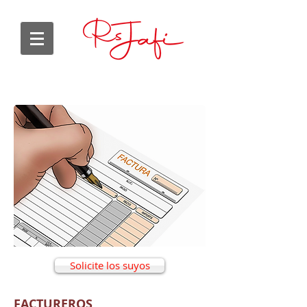
Solicite los suyos
FACTUREROS