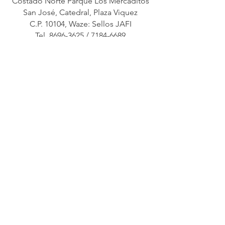
Costado Norte Parque Los Mercaditos
San José, Catedral, Plaza Viquez
C.P. 10104, Waze: Sellos JAFI
Tel. 8696-3625 / 7184-6689
ventas@sellosjafi.com
Cartago
25m E de la Esquina NE de los Tribunales
Cartago, Oriental, La Soledad
C.P. 30101, Waze: Sellos JAFI Metropoli
Tel.
8572-5656
/
8696-3625
metropoli@sellosjafi.com
© 2017 BY SELLOS INT. RS
J A F I