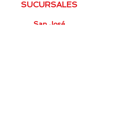
SUCURSALES
San José
Costado Norte Parque Los Mercaditos
San José, Catedral, Plaza Viquez
C.P. 10104, Waze: Sellos JAFI
Tel. 8696-3625 / 7184-6689
ventas@sellosjafi.com
Cartago